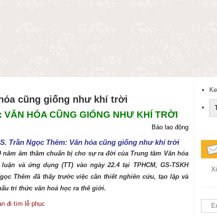
Ke
hóa cũng giống như khí trời
M: VĂN HÓA CŨNG GIỐNG NHƯ KHÍ TRỜI
Báo lao động
S. Trần Ngọc Thêm: Văn hóa cũng giống như khí trời
 năm âm thầm chuẩn bị cho sự ra đời của Trung tâm Văn hóa
ý luận và ứng dụng (TT) vào ngày 22.4 tại TPHCM, GS-TSKH
Xi
gọc Thêm đã thấy trước việc cần thiết nghiên cứu, tạo lập và
hẩu tri thức văn hoá học ra thế giới.
n đi tìm lễ phục