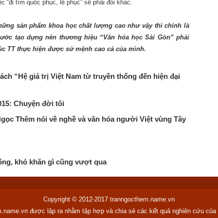
ệc “đi tìm quốc phục, lễ phục” sẽ phải đổi khác.
hững sản phẩm khoa học chất lượng cao như vậy thì chính là
ước tạo dựng nên thương hiệu “Văn hóa học Sài Gòn” phải
úc TT thực hiện được sứ mệnh cao cả của mình.
sách “Hệ giá trị Việt Nam từ truyền thống đến hiện đại
015: Chuyện đời tôi
Ngọc Thêm nói về nghề và văn hóa người Việt vùng Tây
sống, khó khăn gì cũng vượt qua
Copyright © 2012-2017 tranngocthem.name.vn
.name.vn được lập ra nhằm tập hợp và chia sẻ các kết quả nghiên cứu củ