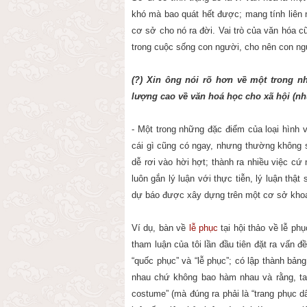
khó mà bao quát hết được; mang tính liên
cơ sở cho nó ra đời. Vai trò của văn hóa c
trong cuộc sống con người, cho nên con ng
(?) Xin ông nói rõ hơn về một trong n
lượng cao về văn hoá học cho xã hội (như
- Một trong những đặc điểm của loại hình v
cái gì cũng có ngay, nhưng thường không s
dễ rơi vào hời hợt; thành ra nhiều việc cứ 
luôn gắn lý luận với thực tiễn, lý luận thật
dự báo được xây dựng trên một cơ sở khoa
Ví dụ, bàn về
lễ phục
tại hội thảo về lễ 
tham luận của tôi lần đầu tiên đặt ra vấn đề
“quốc phục” và “lễ phục”; có lập thành bảng 
nhau chứ không bao hàm nhau và rằng, ta 
costume” (mà đúng ra phải là “trang phục 