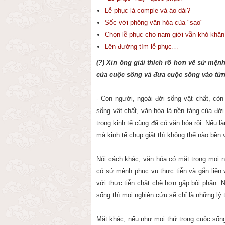
Lễ phục là comple và áo dài?
Sốc với phông văn hóa của "sao"
Chọn lễ phục cho nam giới vẫn khó khăn
Lên đường tìm lễ phục…
(?) Xin ông giải thích rõ hơn về sứ mện
của cuộc sống và đưa cuộc sống vào từn
- Con người, ngoài đời sống vật chất, còn 
sống vật chất, văn hóa là nền tảng của đời
trong kinh tế cũng đã có văn hóa rồi. Nếu l
mà kinh tế chụp giật thì không thể nào bền
Nói cách khác, văn hóa có mặt trong mọi 
có sứ mệnh phục vụ thực tiễn và gắn liền 
với thực tiễn chặt chẽ hơn gấp bội phần. 
sống thì mọi nghiên cứu sẽ chỉ là những lý
Mặt khác, nếu như mọi thứ trong cuộc sốn