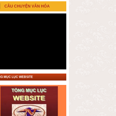
CÂU CHUYỆN VĂN HÓA
G MỤC LỤC WEBSITE