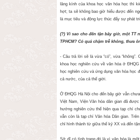
lăng kính của khoa học văn hóa học thì ki
hợt; ta sẽ không bao giờ hiểu được đến ngọ
là mục tiêu và động lực thúc đẩy sự phát tr
(?) Vì sao cho đến tận bây giờ, một TT 
TPHCM? Có quá chậm trễ không, thưa 
- Câu trả lời sẽ là vừa “có”, vừa “không”.
khoa học nghiên cứu về văn hóa ở ĐHQG 
học nghiên cứu và ứng dụng văn hóa học đế
cả nước, của cả thế giới.
Ở ĐHQG Hà Nội cho đến bây giờ vẫn chưa
Việt Nam, Viện Văn hóa dân gian đã được 
hướng nghiên cứu thể hiện qua tạp chí ch
vẫn còn là tạp chí Văn hóa Dân gian. Trê
chỉ hình thành từ giữa thế kỷ XX và đến tậ
Sở dĩ có tình trạng đó là vì văn hóa là mộ