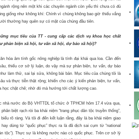
 ngành rộng nên một khi các chuyên ngành còn yếu thì chưa có đủ
ũng giống như không khí: Chính vì chúng không bao giờ thiếu vắng
ười thường hay quên sự có mặt của chúng đầu tiên.
hững mục tiêu của TT - cung cấp các dịch vụ khoa học chất
 phản biện xã hội, tư vấn xã hội, dự báo xã hội)?
ăn hóa âm tính gốc nông nghiệp là tính đại khái qua loa. Cần đến
âu, thiếu cơ sở lý luận, do vậy mà sự phản biện, tư vấn, dự báo
như làm thử, sai lại sửa, không bài bản. Mục tiêu của chúng tôi là
 sâu và thực tiễn thật rộng; khiến cho các ý kiến phản biện, tư vấn,
 học chặt chẽ; nhờ đó mà hướng tới chất lượng cao.
phục nhà nước do Bộ VHTTDL tổ chức ở TPHCM hôm 17.4 vừa qua,
 phân biệt rạch ròi ba khái niệm “trang phục dân tộc truyền thống”,
biểu rõ ràng. Và tôi đi đến kết luận rằng, đây là ba khái niệm giao
hay dùng từ “quốc phục” thực ra là đã dịch sai cụm từ “national
dân tộc”). Thực sự là không nước nào có quốc phục. Trên cơ sở lý