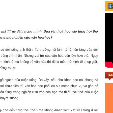
h mà TT tự đặt ra cho mình: Đưa văn hoá học vào từng hơi thở
g trang nghiên cứu văn hoá học?
có đời sống tinh thần. Ta thường nói kinh tế là nền tảng của đời
 sống tinh thần. Nhưng vai trò của văn hóa còn lớn hơn thế: Ngay
àm kinh tế mà không có văn hóa thì đó là một thứ kinh tế chụp giật,
 vững được.
TỔN
ngõ ngách của cuộc sống. Do vậy, nếu như khoa học nói chung đã
với thực tiễn thì văn hóa học phải có sứ mệnh phục vụ và gắn bó
Nếu từng trang nghiên cứu văn hoá học mà thiếu hơi thở của cuộc
 thuyết suông.
g- cho đến từng “hơi thở”- mà không được xem xét kỹ lưỡng dưới