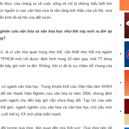
ến thức của chúng ta về cuộc sống sẽ chỉ là những hiểu biết hời
n nguồn vì sao văn hóa vừa là nền tảng tinh thần của xã hội, vừa
iển kinh tế-xã hội của đất nước.
nghiên cứu văn hóa và văn hóa học như thế này mới ra đời tại
ông?
 Có, là vì văn hóa quan trọng như thế, cần thiết như thế mà ngành
TPHCM mới chỉ được định hình trong 10 năm qua; một TT khoa
n bây giờ mới ra đời. Không, bởi vì đó là sự chậm trễ chung của
 có ngành văn hóa học. Trong khuôn khổ của Viện Hàn lâm KHXH
đổi tên thành Viện Nghiên cứu văn hóa từ năm 2004, nhưng định
uyên ngành cho đến bây giờ vẫn chưa thay đổi: Tạp chí của viện
n thế giới, ngành nghiên cứu văn hóa và văn hóa học chủ yếu mới
n cuối thế kỷ XX mới phát triển mạnh.
t đối tượng quá rộng, liên quan đến mọi lĩnh vực. Quá rộng nên rất