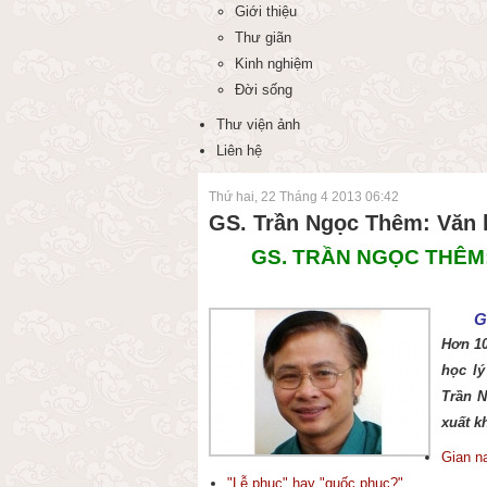
Giới thiệu
Thư giãn
Kinh nghiệm
Đời sống
Thư viện ảnh
Liên hệ
Thứ hai, 22 Tháng 4 2013 06:42
GS. Trần Ngọc Thêm: Văn 
GS. TRẦN NGỌC THÊ
G
Hơn 10
học l
Trần N
xuất k
Gian na
"Lễ phục" hay "quốc phục?"