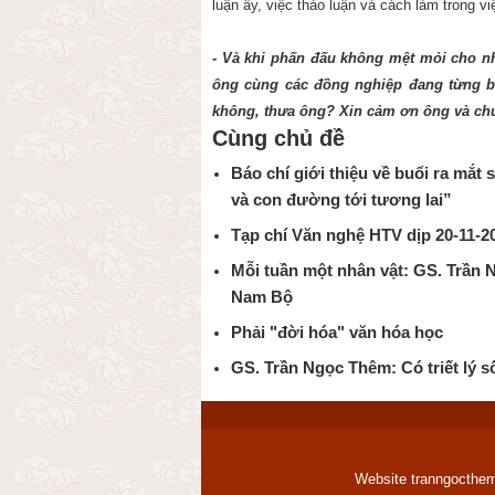
luận ấy, việc thảo luận và cách làm trong vi
- Và khi phấn đấu không mệt mỏi cho n
ông cùng các đồng nghiệp đang từng b
không, thưa ông? Xin cảm ơn ông và ch
Cùng chủ đề
Báo chí giới thiệu về buổi ra mắt 
và con đường tới tương lai”
Tạp chí Văn nghệ HTV dịp 20-11-2
Mỗi tuần một nhân vật: GS. Trần 
Nam Bộ
Phải "đời hóa" văn hóa học
GS. Trần Ngọc Thêm: Có triết lý 
Website tranngocthem