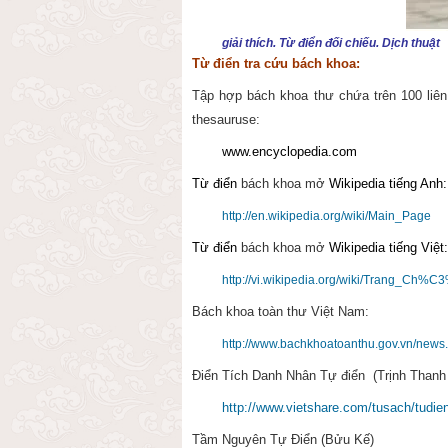
giải thích. Từ điển đối chiếu. Dịch thuật
Từ điển tra cứu bách khoa:
Tập hợp bách khoa thư
chứa trên 100 liên 
thesauruse
:
www.encyclopedia.com
Từ điển
bách khoa mở
Wikipedia tiếng Anh:
http://en.wikipedia.org/wiki/Main_Page
Từ điển
bách khoa mở
Wikipedia tiếng Việt:
http://vi.wikipedia.org/wiki/Trang_Ch%
Bách khoa toàn thư Việt Nam:
http://www.bachkhoatoanthu.gov.vn/news
Điển Tích Danh Nhân Tự điển (Trịnh Thanh
http://www.vietshare.com/tusach/tudie
Tầm Nguyên Tự Điển (Bửu Kế)