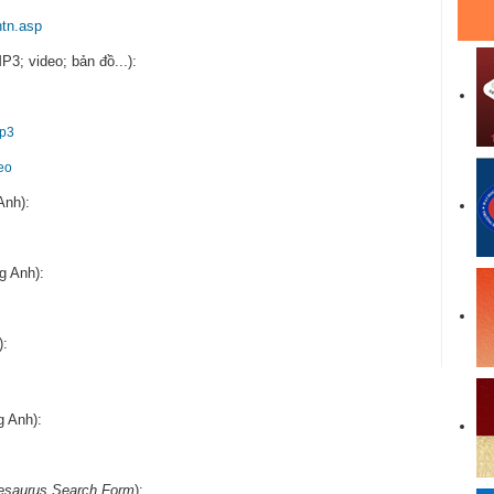
ntn.asp
MP3; video; bản đồ...):
mp3
eo
Anh):
ng Anh):
):
g Anh):
saurus Search Form
):