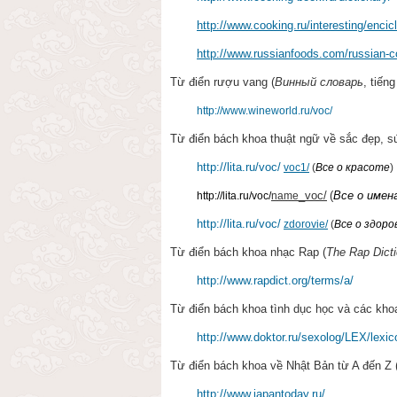
http://www.cooking.ru/interesting/encic
http://www.russianfoods.com/russian-c
Từ điển rượu vang (
Винный словарь
, tiến
http://www.wineworld.ru/voc/
Từ điển bách khoa thuật ngữ về sắc đẹp, s
http://lita.ru/voc/
voc1/
(
Все о красоте
)
_
voc
/
(
Все о имен
http
://
lita
.
ru
/
voc
/
name
http://lita.ru/voc/
zdorovie/
(
Все о здоро
Từ điển bách khoa nhạc Rap (
The Rap Dict
http://www.rapdict.org/terms/a/
Từ điển bách khoa tình dục học và các kho
http://www.doktor.ru/sexolog/LEX/lexi
Từ điển bách khoa về Nhật Bản từ A đến Z 
http://www.japantoday.ru/