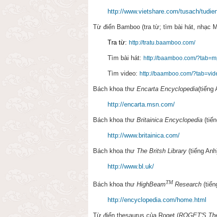
http://www.vietshare.com/tusach/tudie
Từ điển Bamboo (tra từ; tìm bài hát, nhạc 
Tra từ:
http://tratu.baamboo.com/
Tìm bài hát:
http://baamboo.com/?tab=
Tìm video:
http://baamboo.com/?tab=vid
Bách khoa thư
Encarta
Encyclopedia
(tiếng 
http://encarta.msn.com/
Bách khoa thư
Britainica
Encyclopedia
(tiế
http://www.britainica.com/
Bách khoa thư
The Britsh Library
(tiếng Anh
http://www.bl.uk/
TM
Bách khoa thư
HighBeam
Research
(tiến
http://encyclopedia.com/home.html
Từ điển thesaurus của Roget (
ROGET'S The