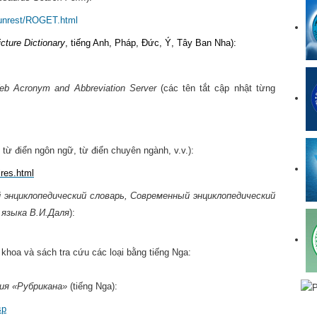
_unrest/ROGET.html
icture Dictionary
, tiếng Anh, Pháp, Đức, Ý, Tây Ban Nha):
eb Acronym and Abbreviation Server
(các tên tắt cập nhật từng
từ điển ngôn ngữ, từ điển chuyên ngành, v.v.):
ires.html
 энциклопедический словарь, Современный энциклопедический
 языка В.И.Даля
):
 khoa và sách tra cứu các loại bằng tiếng Nga:
ия «Рубрикана»
(tiếng Nga):
sp