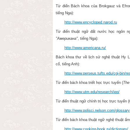
Từ điển Bách khoa của Brokgauz và Efr
tiếng Nga):
http://www.encycloped.narod.ru
Từ điển thuật ngữ đất nước học ngôn 
"Американа"
, tiếng Nga):
http://www.americana.ru/
Bách khoa thư về lịch sử nghệ thuật Hy L
cổ,
tiếng Anh
)
:
http://www.perseus.tufts.edu/cgi-bin/re
Từ điển bách khoa triết học trực tuyến (
The
http://www.utm.edu/research/iep/
Từ điển thuật ngữ chính trị học trực tuyến (
http://www.polisci.nelson.com/glossary
Từ điển bách khoa thuật ngữ nghệ thuật ẩm 
http://www.cooking-book.ru/dictionary/