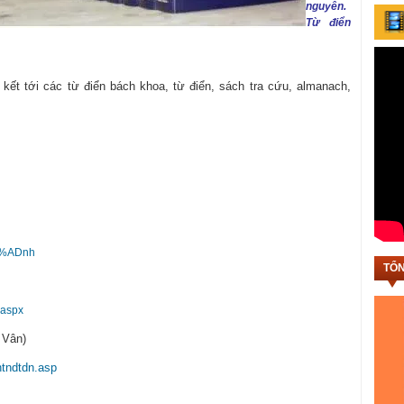
nguyên.
Từ điển
kết tới các từ điển bách khoa, từ điển, sách tra cứu, almanach,
C3%ADnh
TỔN
.aspx
 Vân)
ntndtdn.asp