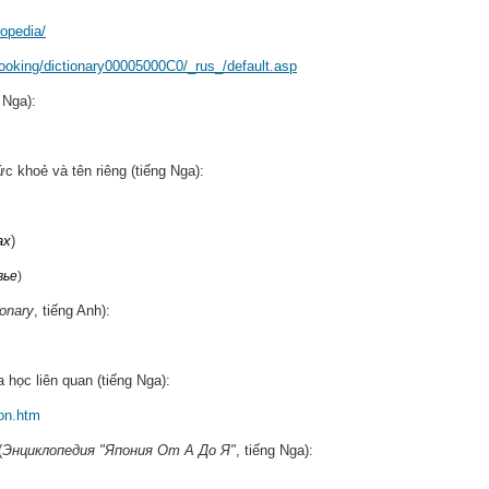
lopedia/
ooking/dictionary00005000C0/_rus_/default.asp
g Nga):
ức khoẻ và tên riêng (tiếng Nga):
ах
)
вье
)
ionary
, tiếng Anh):
a học liên quan (tiếng Nga):
con.htm
(
Энциклопедия "Япония От А До Я"
, tiếng Nga):