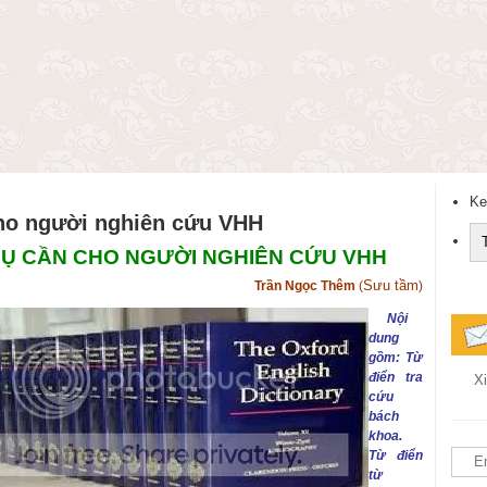
Ke
 cho người nghiên cứu VHH
CỤ CẦN CHO NGƯỜI NGHIÊN CỨU VHH
Sưu tầm
Trần Ngọc Thêm
(
)
Nội
dung
gồm: Từ
điển tra
Xi
cứu
bách
khoa.
Từ điển
từ