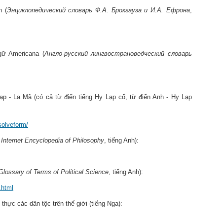
on
(
Энциклопедический словарь Ф.А. Брокгаузa и И.А. Ефронa
,
ngữ Americana (
Англо-русский лингвострановедческий словарь
ạp - La Mã (
có cả từ điển tiếng Hy Lạp cổ, từ điển Anh - Hy Lạp
solveform/
 Internet Encyclopedia of Philosophy
, tiếng Anh):
Glossary of Terms of Political Science
, tiếng Anh):
.html
thực các dân tộc trên thế giới (tiếng Nga):