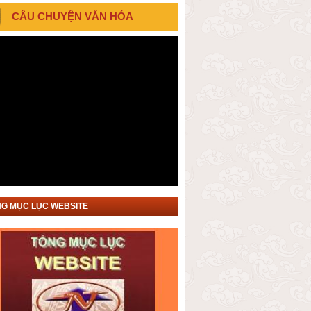
CÂU CHUYỆN VĂN HÓA
G MỤC LỤC WEBSITE