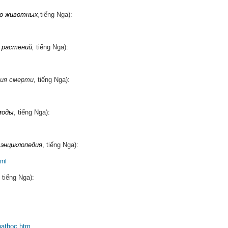
 о животных
,
tiếng Nga):
 растений
,
tiếng Nga):
дия смерти
, tiếng Nga):
моды
, tiếng Nga):
энциклопедия
, tiếng Nga):
tml
, tiếng Nga):
phathoc.htm