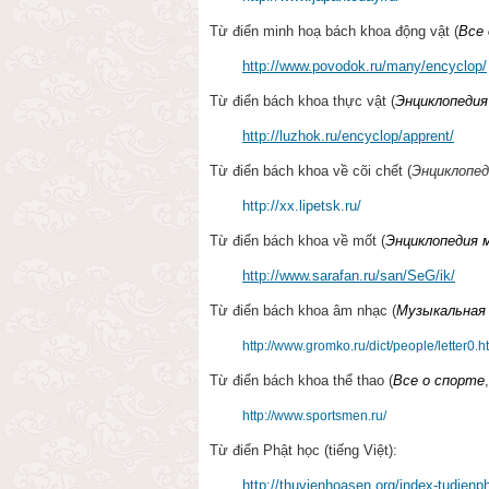
Từ điển minh hoạ bách khoa động vật (
Все
http://www.povodok.ru/many/encyclop/
Từ điển bách khoa thực vật (
Энциклопедия
http://luzhok.ru/encyclop/apprent/
Từ điển bách khoa về cõi chết (
Энциклопе
http://xx.lipetsk.ru/
Từ điển bách khoa về mốt (
Энциклопедия 
http://www.sarafan.ru/san/SeG/ik/
Từ điển bách khoa âm nhạc (
Музыкальная 
http://www.gromko.ru/dict/people/letter0.h
Từ điển bách khoa thể thao (
Все о спорте
http://www.sportsmen.ru/
Từ điển Phật học (tiếng Việt):
http://thuvienhoasen.org/index-tudien