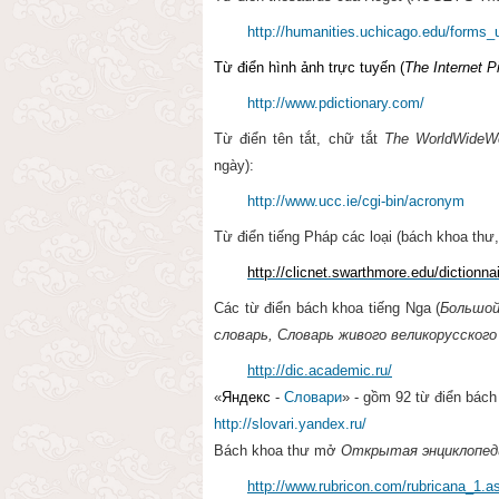
http://humanities.uchicago.edu/forms
Từ điển hình ảnh trực tuyến (
The Internet P
http://www.pdictionary.com/
Từ điển tên tắt, chữ tắt
The WorldWideW
ngày):
http://www.ucc.ie/cgi-bin/acronym
Từ điển tiếng Pháp các loại (bách khoa thư, 
http
://clicnet.swarthmore.edu/dictionna
Các từ điển bách khoa
tiếng Nga
(
Большой
словарь, Словарь живого великорусского
http://dic.academic.ru/
«
Яндекс
-
Словари
» - gồm 92 từ điển bách
http://slovari.yandex.ru/
Bách khoa thư mở
Открытая энциклопед
http://www.rubricon.com/rubricana_1.a