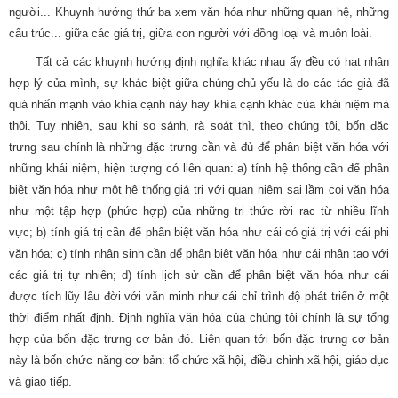
người... Khuynh hướng thứ ba xem văn hóa như những quan hệ, những
cấu trúc... giữa các giá trị, giữa con người với đồng loại và muôn loài.
Tất cả các khuynh hướng định nghĩa khác nhau ấy đều có hạt nhân
hợp lý của mình, sự khác biệt giữa chúng chủ yếu là do các tác giả đã
quá nhấn mạnh vào khía cạnh này hay khía cạnh khác của khái niệm mà
thôi. Tuy nhiên, sau khi so sánh, rà soát thì, theo chúng tôi, bốn đặc
trưng sau chính là những đặc trưng cần và đủ để phân biệt văn hóa với
những khái niệm, hiện tượng có liên quan: a) tính hệ thống cần để phân
biệt văn hóa như một hệ thống giá trị với quan niệm sai lầm coi văn hóa
như một tập hợp (phức hợp) của những tri thức rời rạc từ nhiều lĩnh
vực; b) tính giá trị cần để phân biệt văn hóa như cái có giá trị với cái phi
văn hóa; c) tính nhân sinh cần để phân biệt văn hóa như cái nhân tạo với
các giá trị tự nhiên; d) tính lịch sử cần để phân biệt văn hóa như cái
được tích lũy lâu đời với văn minh như cái chỉ trình độ phát triển ở một
thời điểm nhất định. Định nghĩa văn hóa của chúng tôi chính là sự tổng
hợp của bốn đặc trưng cơ bản đó. Liên quan tới bốn đặc trưng cơ bản
này là bốn chức năng cơ bản: tổ chức xã hội, điều chỉnh xã hội, giáo dục
và giao tiếp.