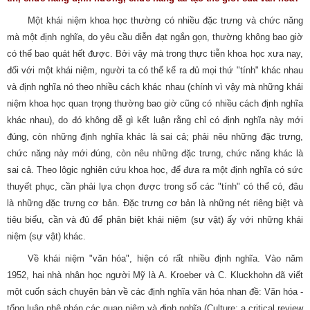
Một khái niệm khoa học thường có nhiều đặc trưng và chức năng
mà một định nghĩa, do yêu cầu diễn đạt ngắn gọn, thường không bao giờ
có thể bao quát hết được. Bởi vậy mà trong thực tiễn khoa học xưa nay,
đối với một khái niệm, người ta có thể kể ra đủ mọi thứ "tính" khác nhau
và định nghĩa nó theo nhiều cách khác nhau (chính vì vậy mà những khái
niệm khoa học quan trọng thường bao giờ cũng có nhiều cách định nghĩa
khác nhau), do đó không dễ gì kết luận rằng chỉ có định nghĩa này mới
đúng, còn những định nghĩa khác là sai cả; phải nêu những đặc trưng,
chức năng này mới đúng, còn nêu những đặc trưng, chức năng khác là
sai cả. Theo lôgic nghiên cứu khoa học, để đưa ra một định nghĩa có sức
thuyết phục, cần phải lựa chọn được trong số các "tính" có thể có, đâu
là những đặc trưng cơ bản. Đặc trưng cơ bản là những nét riêng biệt và
tiêu biểu, cần và đủ để phân biệt khái niệm (sự vật) ấy với những khái
niệm (sự vật) khác.
Về khái niệm "văn hóa", hiện có rất nhiều định nghĩa. Vào năm
1952, hai nhà nhân học người Mỹ là A. Kroeber và C. Kluckhohn đã viết
một cuốn sách chuyên bàn về các định nghĩa văn hóa nhan đề: Văn hóa -
tổng luận phê phán các quan niệm và định nghĩa (Culture: a critical review