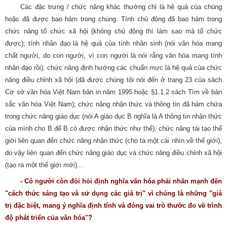
Các đặc trưng / chức năng khác thường chỉ là hệ quả của chúng
hoặc đã được bao hàm trong chúng: Tính chủ động đã bao hàm trong
chức năng tổ chức xã hội (không chủ động thì làm sao mà tổ chức
được); tính nhân đạo là hệ quả của tính nhân sinh (nói văn hóa mang
chất người, do con người, vì con người là nói rằng văn hóa mang tính
nhân đạo rồi); chức năng định hướng các chuẩn mực là hệ quả của chức
năng điều chỉnh xã hội (đã được chúng tôi nói đến ở trang 23 của sách
Cơ sở văn hóa Việt Nam bản in năm 1995 hoặc §1.1.2 sách Tìm về bản
sắc văn hóa Việt Nam); chức năng nhận thức và thông tin đã hàm chứa
trong chức năng giáo dục (nói A giáo dục B nghĩa là A thông tin nhận thức
của mình cho B để B có được nhận thức như thế); chức năng tái tạo thế
giới liên quan đến chức năng nhận thức (cho ta một cái nhìn về thế giới),
do vậy liên quan đến chức năng giáo dục và chức năng điều chỉnh xã hội
(tạo ra một thế giới mới)...
- Có người còn đòi hỏi định nghĩa văn hóa phải nhấn mạnh đến
"cách thức sáng tạo và sử dụng các giá trị" vì chúng là những "giá
trị đặc biệt, mang ý nghĩa định tính và đóng vai trò thước đo về trình
độ phát triển của văn hóa"?