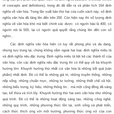
of concepts and definitions), trong đó đã dẫn ra và phân tích 164 định
nghĩa về văn hóa. Trong lần xuất bản thứ hai của cuốn sách này, số định
nghĩa văn hóa đã tăng lên đến trên 200. Còn hiện nay thì số lượng định
nghĩa về văn hóa khó mà biết chính xác được: có người bảo là 400, có
người nói là 500, lại có người quả quyết rằng chúng lên đến con số
nghìn...
Các định nghĩa văn hóa hiện có tuy rất phong phú và đa dạng,
nhưng tựu trung lại, chúng không nằm ngoài hai loại: định nghĩa miêu tả
và định nghĩa nêu đặc trưng. Định nghĩa miêu tả liệt kê các thành tố của
văn hóa, còn các định nghĩa nêu đặc trưng thì có thể quy về ba khuynh
hướng lớn: Khuynh hướng thứ nhất coi văn hóa là những kết quả (sản
phẩm) nhất định. Đó có thể là những giá trị, những truyền thống, những
nếp sống, những chuẩn mực, những tư tưởng, những thiết chế xã hội,
những biểu trưng, ký hiệu, những thông tin... mà một cộng đồng đã sáng
tạo, kế thừa và tích lũy. Khuynh hướng thứ hai xem văn hóa như những
quá trình. Đó có thể là những hoạt động sáng tạo, những công nghệ,
những quy trình, những phương thức tồn tại, sinh sống và phát triển,
cách thức thích ứng với môi trường, phương thức ứng xử của con