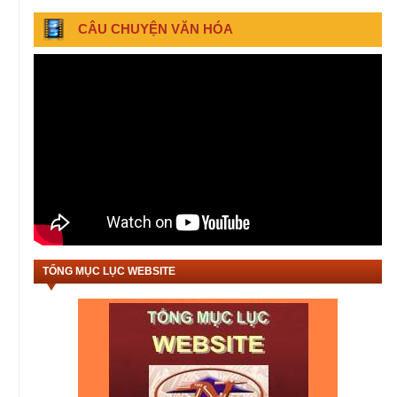
CÂU CHUYỆN VĂN HÓA
TỔNG MỤC LỤC WEBSITE