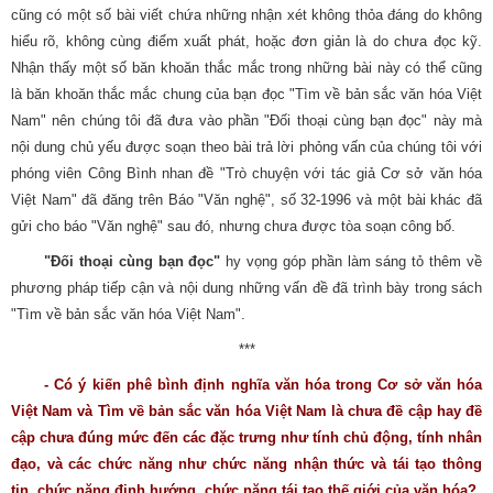
cũng có một số bài viết chứa những nhận xét không thỏa đáng do không
hiểu rõ, không cùng điểm xuất phát, hoặc đơn giản là do chưa đọc kỹ.
Nhận thấy một số băn khoăn thắc mắc trong những bài này có thể cũng
là băn khoăn thắc mắc chung của bạn đọc "Tìm về bản sắc văn hóa Việt
Nam" nên chúng tôi đã đưa vào phần "Đối thoại cùng bạn đọc" này mà
nội dung chủ yếu được soạn theo bài trả lời phỏng vấn của chúng tôi với
phóng viên Công Bình nhan đề "Trò chuyện với tác giả Cơ sở văn hóa
Việt Nam" đã đăng trên Báo "Văn nghệ", số 32-1996 và một bài khác đã
gửi cho báo "Văn nghệ" sau đó, nhưng chưa được tòa soạn công bố.
"Đối thoại cùng bạn đọc"
hy vọng góp phần làm sáng tỏ thêm về
phương pháp tiếp cận và nội dung những vấn đề đã trình bày trong sách
"Tìm về bản sắc văn hóa Việt Nam".
***
- Có ý kiến phê bình định nghĩa văn hóa trong Cơ sở văn hóa
Việt Nam và Tìm về bản sắc văn hóa Việt Nam là chưa đề cập hay đề
cập chưa đúng mức đến các đặc trưng như tính chủ động, tính nhân
đạo, và các chức năng như chức năng nhận thức và tái tạo thông
tin, chức năng định hướng, chức năng tái tạo thế giới của văn hóa?