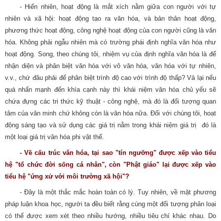
- Hiển nhiên, hoạt động là mắt xích nằm giữa con người với tự
nhiên và xã hội: hoạt động tạo ra văn hóa, và bản thân hoạt động,
phương thức hoạt động, công nghệ hoạt động của con người cũng là văn
hóa. Không phải ngẫu nhiên mà có trường phái định nghĩa văn hóa như
hoạt động. Song, theo chúng tôi, nhiệm vụ của định nghĩa văn hóa là để
nhận diện và phân biệt văn hóa với vô văn hóa, văn hóa với tự nhiên,
v.v., chứ đâu phải để phân biệt trình độ cao với trình độ thấp? Vả lại nếu
quá nhấn mạnh đến khía cạnh này thì khái niệm văn hóa chủ yếu sẽ
chứa đựng các tri thức kỹ thuật - công nghệ, mà đó là đối tượng quan
tâm của văn minh chứ không còn là văn hóa nữa. Đối với chúng tôi, hoạt
động sáng tạo và sử dụng các giá trị nằm trong khái niệm giá trị ­ đó là
một loại giá trị văn hóa phi vật thể.
- Về cấu trúc văn hóa, tại sao "tín ngưỡng" được xếp vào tiểu
hệ "tổ chức đời sống cá nhân", còn "Phật giáo" lại được xếp vào
tiểu hệ "ứng xử với môi trường xã hội"?
- Đây là một thắc mắc hoàn toàn có lý. Tuy nhiên, về mặt phương
pháp luận khoa học, người ta đều biết rằng cùng một đối tượng phân loại
có thể được xem xét theo nhiều hướng, nhiều tiêu chí khác nhau. Do