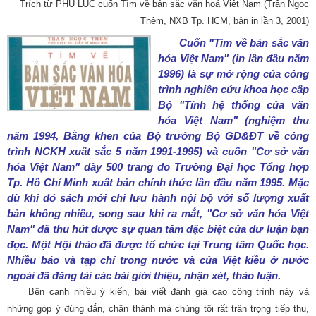
Trích từ PHỤ LỤC cuốn Tìm về bản sắc văn hoá Việt Nam (Trần Ngọc
Thêm, NXB Tp. HCM, bản in lần 3, 2001)
Cuốn "Tìm về bản sắc văn
hóa Việt Nam" (in lần đầu năm
1996) là sự mở rộng của công
trình nghiên cứu khoa học cấp
Bộ "Tính hệ thống của văn
hóa Việt Nam" (nghiệm thu
năm 1994, Bằng khen của Bộ trưởng Bộ GD&ĐT về công
trình NCKH xuất sắc 5 năm 1991-1995) và cuốn "Cơ sở văn
hóa Việt Nam" dày 500 trang do Trường Đại học Tổng hợp
Tp. Hồ Chí Minh xuất bản chính thức lần đầu năm 1995. Mặc
dù khi đó sách mới chỉ lưu hành nội bộ với số lượng xuất
bản không nhiều, song sau khi ra mắt, "Cơ sở văn hóa Việt
Nam" đã thu hút được sự quan tâm đặc biệt của dư luận bạn
đọc. Một Hội thảo đã được tổ chức tại Trung tâm Quốc học.
Nhiều báo và tạp chí trong nước và của Việt kiều ở nước
ngoài đã đăng tải các bài giới thiệu, nhận xét, thảo luận.
Bên cạnh nhiều ý kiến, bài viết đánh giá cao công trình này và
những góp ý đúng đắn, chân thành mà chúng tôi rất trân trọng tiếp thu,