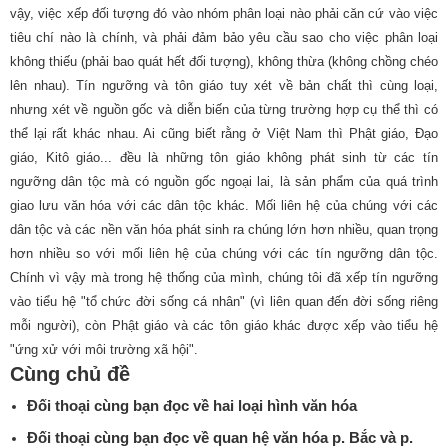
vậy, việc xếp đối tượng đó vào nhóm phân loại nào phải căn cứ vào việc
tiêu chí nào là chính, và phải đảm bảo yêu cầu sao cho việc phân loại
không thiếu (phải bao quát hết đối tượng), không thừa (không chồng chéo
lên nhau). Tín ngưỡng và tôn giáo tuy xét về bản chất thì cùng loại,
nhưng xét về nguồn gốc và diễn biến của từng trường hợp cụ thể thì có
thể lại rất khác nhau. Ai cũng biết rằng ở Việt Nam thì Phật giáo, Đạo
giáo, Kitô giáo... đều là những tôn giáo không phát sinh từ các tín
ngưỡng dân tộc mà có nguồn gốc ngoại lai, là sản phẩm của quá trình
giao lưu văn hóa với các dân tộc khác. Mối liên hệ của chúng với các
dân tộc và các nền văn hóa phát sinh ra chúng lớn hơn nhiều, quan trọng
hơn nhiều so với mối liên hệ của chúng với các tín ngưỡng dân tộc.
Chính vì vậy mà trong hệ thống của mình, chúng tôi đã xếp tín ngưỡng
vào tiểu hệ "tổ chức đời sống cá nhân" (vì liên quan đến đời sống riêng
mỗi người), còn Phật giáo và các tôn giáo khác được xếp vào tiểu hệ
"ứng xử với môi trường xã hội".
Cùng chủ đề
Đối thoại cùng bạn đọc về hai loại hình văn hóa
Đối thoại cùng bạn đọc về quan hệ văn hóa p. Bắc và p.