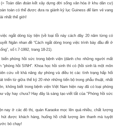
 Toàn dân đoàn kết xây dựng đời sống văn hóa ở khu dân cư)
 hoàn toàn có thể được đưa ra giành kỷ lục Guiness để làm vẻ vang
i nhất thế giới!
ệc ngắt dòng tùy tiện (về loại lỗi này cách đây 20 năm từng có
uyết Ngân nhan đề “Cách ngắt dòng trong việc trình bày đầu đề ở
ống”, số t.7-1992, trang 18-21).
ã biến phòng hồi sức trong bệnh viện (dành cho những người mất
h “phòng hồi SINH”. Khoa học hồi sinh thì có (hồi sinh là một môn
hiên cứu về khả năng dự phòng và điều trị các tình trạng hấp hối
 triển từ giữa thế kỷ 20 nhờ những tiến bộ trong phẫu thuật, nhất
ên, không biết trong bệnh viện Việt Nam hiện nay đã có loại phòng
hư vậy hay chưa? Hay đây là sáng tạo viết tắt của "Phòng hồi sức
hiện nay ở các đô thị, quán Karaoke mọc lên quá nhiều, chất lượng
u hút được khách hàng, huống hồ chất lượng âm thanh mà tuyệt
ước bỏ chạy!