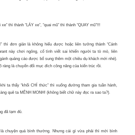
i xe” thì thành “LÁY xe”, “quai mũ” thì thành “QUAY mũ”!!!
 thì đơn giản là không hiểu được hoặc liên tưởng thành “Cánh
ant này chơi ngông, cố tình viết sai khiến người ta tò mò, liên
 ngành quảng cáo được bổ sung thêm một chiêu dụ khách mới nhé).
 ràng là chuyển đổi mục đích công năng của kiến trúc rồi.
 khi ta thấy “khối CHÍ thức” thì xuống đường tham gia tuần hành,
à làng quê ta MÊNH MONH! (không biết chữ này đọc ra sao ta?).
ng đã tạm đủ.
ắt là chuyện quá bình thường. Nhưng cái gì vừa phải thì mới bình