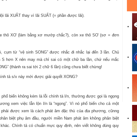
i lãi XUẤT thay vì lãi SUẤT (= phần được lãi).
xe thô XƠ (làm bằng xơ mướp chắc?), còn xe thô SƠ (sơ = đơn
đó, cụm từ “vệ sinh SONG” được nhắc đi nhắc lại đến 3 lần. Chủ
ch S hơn X nên may mà chỉ sai có một chữ ba lần, chứ nếu mắc
ONG” (thành ra sai tới 2 chữ 6 lần) cũng chưa biết chừng!
chính tả s/x này mới được giải quyết XONG?
 phổ biến không kém là lỗi chính tà l/n, thường được gọi là ngọng
trương xem việc lẫn lộn l/n là “ngọng”. Vì nó phổ biến cho cả một
đó phải được xem là cách phát âm đặc thù của địa phương, cũnng
phân biệt phụ âm đầu, người miền Nam phát âm không phân biệt
n khác. Chính tả có chuẩn mực quy định, nên viết không đúng quy