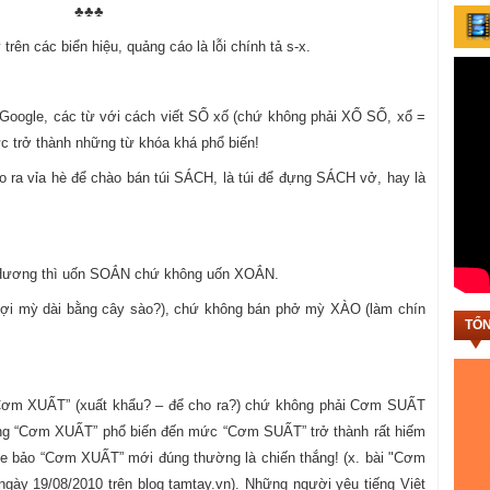
♣♣♣
 trên các biển hiệu, quảng cáo là lỗi chính tả s-x.
 Google, các từ với cách viết SỔ xố (chứ không phải XỔ SỐ, xổ =
c trở thành những từ khóa khá phổ biến!
 ra vỉa hè để chào bán túi SÁCH, là túi để đựng SÁCH vở, hay là
n Hương thì uốn SOẮN chứ không uốn XOẮN.
ợi mỳ dài bằng cây sào?), chứ không bán phở mỳ XÀO (làm chín
TỔN
 “Cơm XUẤT” (xuất khẩu? – để cho ra?) chứ không phải Cơm SUẤT
ượng “Cơm XUẤT” phổ biến đến mức “Cơm SUẤT” trở thành rất hiếm
ì phe bảo “Cơm XUẤT” mới đúng thường là chiến thắng! (x. bài "Cơm
gày 19/08/2010 trên blog tamtay.vn). Những người yêu tiếng Việt