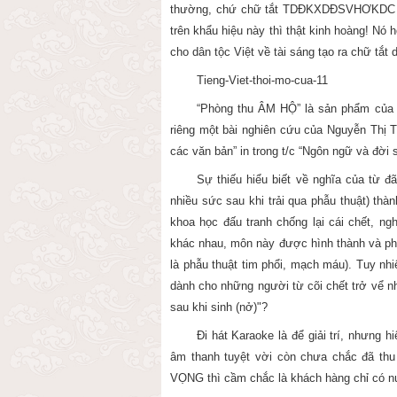
thường, chứ chữ tắt TDĐKXDĐSVHƠKDC (=
trên khẩu hiệu này thì thật kinh hoàng! Nó
cho dân tộc Việt về tài sáng tạo ra chữ tắt dà
Tieng-Viet-thoi-mo-cua-11
“Phòng thu ÂM HỘ” là sản phẩm của vi
riêng một bài nghiên cứu của Nguyễn Thị T
các văn bản” in trong t/c “Ngôn ngữ và đời s
Sự thiếu hiểu biết về nghĩa của từ đ
nhiều sức sau khi trải qua phẫu thuật) thàn
khoa học đấu tranh chống lại cái chết, ng
khác nhau, môn này được hình thành và phát
là phẫu thuật tim phổi, mạch máu). Tuy nhi
dành cho những người từ cõi chết trở vể n
sau khi sinh (nở)"?
Đi hát Karaoke là để giải trí, nhưng 
âm thanh tuyệt vời còn chưa chắc đã th
VỌNG thì cầm chắc là khách hàng chỉ có n