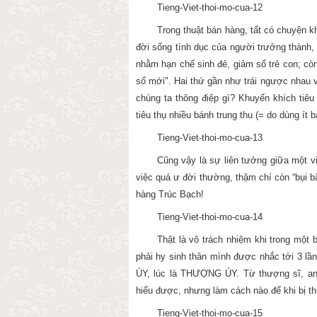
Tieng-Viet-thoi-mo-cua-12
Trong thuật bán hàng, tất có chuyện k
đời sống tình dục của người trưởng thành, 
nhằm hạn chế sinh đẻ, giảm số trẻ con; còn
số mới". Hai thứ gần như trái ngược nhau 
chúng ta thông điệp gì? Khuyến khích tiêu
tiêu thụ nhiều bánh trung thu (= do dùng ít 
Tieng-Viet-thoi-mo-cua-13
Cũng vậy là sự liên tưởng giữa một v
việc quá ư đời thường, thậm chí còn “bụi b
hàng Trúc Bạch!
Tieng-Viet-thoi-mo-cua-14
Thật là vô trách nhiệm khi trong một 
phải hy sinh thân mình được nhắc tới 3 l
ÚY, lúc là THƯỢNG ÚY. Từ thượng sĩ, anh
hiểu được, nhưng làm cách nào để khi bị t
Tieng-Viet-thoi-mo-cua-15