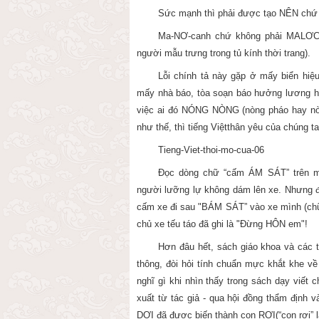
Sức mạnh thì phải được tạo NÊN chứ 
Ma-NƠ-canh chứ không phải MALƠCAN
người mẫu trưng trong tủ kính thời trang).
Lỗi chính tả này gặp ở mấy biển hi
mấy nhà báo, tòa soạn báo hưởng lương hà
việc ai đó NÓNG NÒNG (nòng pháo hay nòn
như thế, thì tiếng Việtthân yêu của chúng 
Tieng-Viet-thoi-mo-cua-06
Đọc dòng chữ “cấm ÁM SÁT” trên mặ
người lưỡng lự không dám lên xe. Nhưng đọ
cấm xe đi sau "BÁM SÁT” vào xe mình (chữ B
chủ xe tếu táo đã ghi là "Đừng HÔN em"!
Hơn đâu hết, sách giáo khoa và các tà
thông, đòi hỏi tính chuẩn mực khắt khe v
nghĩ gì khi nhìn thấy trong sách dạy viết 
xuất từ tác giả - qua hội đồng thẩm định v
DƠI đã được biến thành con RƠI(“con rơi” 