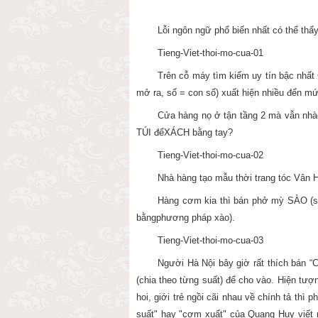
Lỗi ngôn ngữ phổ biến nhất có thể thấy
Tieng-Viet-thoi-mo-cua-01
Trên cỗ máy tìm kiếm uy tín bậc nhất
mở ra, số = con số) xuất hiện nhiều đến mứ
Cửa hàng nọ ở tận tầng 2 mà vẫn nhào
TÚI đểXÁCH bằng tay?
Tieng-Viet-thoi-mo-cua-02
Nhà hàng tạo mẫu thời trang tóc Vâ
Hàng cơm kia thì bán phở mỳ SÀO (s
bằngphương pháp xào).
Tieng-Viet-thoi-mo-cua-03
Người Hà Nội bây giờ rất thích bán
(chia theo từng suất) để cho vào. Hiện t
hoi, giới trẻ ngồi cãi nhau về chính tả th
suất" hay "cơm xuất" của Quang Huy viết n