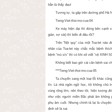
hẳn là thấy đau!
Tương tự, ta gặp trên đường phố Hà Nộ
Tieng-Viet-thoi-mo-cua-04
Xe máy hiện đại thì đứng bên cạnh 
giản, sơ sài) thì biến đi đâu rồi?
Trên “Nội quy” của một Toa-let nào 
nhân của Toa-let này chắc mắc bệnh thí
bệnh “mù s/x” thì có khi sẽ viết “vệ XINH S
Không biết bao giờ cái căn bệnh sai 
***Tieng-Viet-thoi-mo-cua-05
Ta chuyển sang một loại lỗi khác cũng
l/n. Là nhà ngôn ngữ học, tôi không chủ 
vùng rộng lớn, nên theo tôi, hiện tượng 
như việc người miền Bắc phát âm không 
phụ âm cuối. Nhưng chính tả lại là chuyệ
định sẽ là sai.