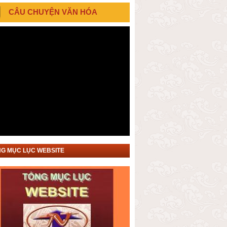
CÂU CHUYỆN VĂN HÓA
G MỤC LỤC WEBSITE