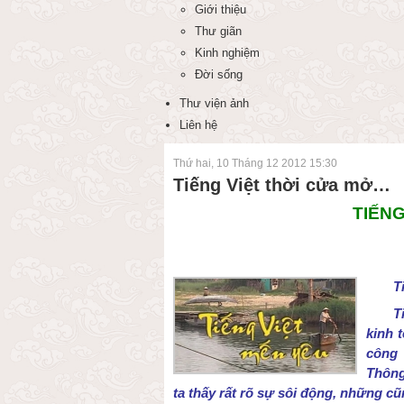
Giới thiệu
Thư giãn
Kinh nghiệm
Đời sống
Thư viện ảnh
Liên hệ
Thứ hai, 10 Tháng 12 2012 15:30
Tiếng Việt thời cửa mở…
TIẾN
T
T
kinh t
công 
Thông
ta thấy rất rõ sự sôi động, những c