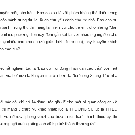
huyến mãi, bán kèm. Bao cao-su là vật phẩm không thể thiếu trong
còn bánh trung thu là đồ ăn chủ yếu dành cho trẻ nhỏ. Bao cao-su
 bánh Trung thu thì mang lại niềm vui cho trẻ em, cho những "dân
về nhiều phương diện này đem gắn kết lại với nhau mgang đến cho
 thụ nhiều bao cao su (để giảm bớt số trẻ con), hay khuyến khích
bao cao su)?
iệc rất nghiêm túc là “Bầu cử Hội đồng nhân dân các cấp” với một
ặm vỉa hè” nữa là khuyến mãi bia hơi Hà Nội “uống 2 tặng 1” ở nhà
bài báo dài chỉ có 14 dòng, tác giả để cho một sĩ quan công an đã
ần thì mang 3 chức vụ khác nhau: lúc là THƯỢNG SĨ, lúc là THIẾU
 vừa được "phong vượt cấp trước niên hạn" thành thiếu úy thì
hương ngã xuống sông anh đã kịp trở thành thượng úy?