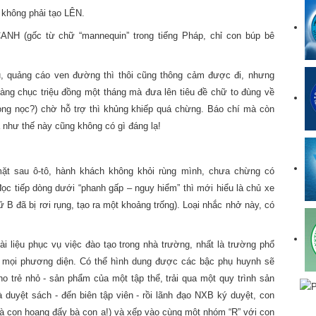
không phải tạo LÊN.
H (gốc từ chữ “mannequin” trong tiếng Pháp, chỉ con búp bê
ệu, quảng cáo ven đường thì thôi cũng thông cảm được đi, nhưng
ng chục triệu đồng một tháng mà đưa lên tiêu đề chữ to đùng về
g nọc?) chờ hỗ trợ thì khủng khiếp quá chừng. Báo chí mà còn
ta như thế này cũng không có gì đáng lạ!
t sau ô-tô, hành khách không khỏi rùng mình, chưa chừng có
c tiếp dòng dưới “phanh gấp – nguy hiểm” thì mới hiểu là chủ xe
 đã bị rơi rụng, tạo ra một khoảng trống). Loại nhắc nhở này, có
i liệu phục vụ việc đào tạo trong nhà trường, nhất là trường phổ
ề mọi phương diện. Có thể hình dung được các bậc phụ huynh sẽ
cho trẻ nhỏ - sản phẩm của một tập thể, trải qua một quy trình sản
à duyệt sách - đến biên tập viên - rồi lãnh đạo NXB ký duyệt, con
là con hoang đấy bà con ạ!) và xếp vào cùng một nhóm “R” với con