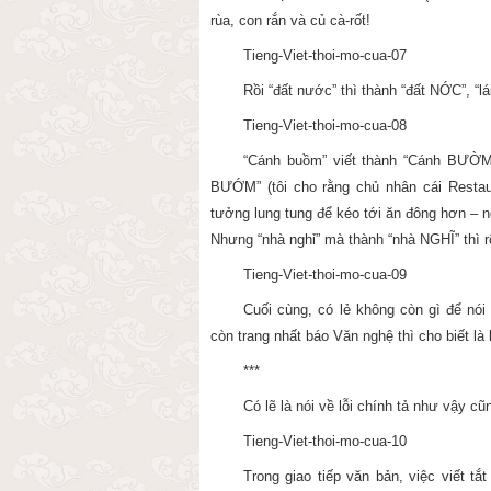
rùa, con rắn và củ cà-rốt!
Tieng-Viet-thoi-mo-cua-07
Rồi “đất nước” thì thành “đất NỚC”, “lá
Tieng-Viet-thoi-mo-cua-08
“Cánh buồm” viết thành “Cánh BƯỜM”
BƯỚM” (tôi cho rằng chủ nhân cái Restaur
tưởng lung tung để kéo tới ăn đông hơn –
Nhưng “nhà nghỉ” mà thành “nhà NGHĨ” thì rõ
Tieng-Viet-thoi-mo-cua-09
Cuối cùng, có lẻ không còn gì để nói
còn trang nhất báo Văn nghệ thì cho biết l
***
Có lẽ là nói về lỗi chính tả như vậy cũ
Tieng-Viet-thoi-mo-cua-10
Trong giao tiếp văn bản, việc viết t