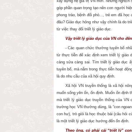
xây dựng hệ giá trị VN mới. Nhưng nghịch l
góp phần quan trọng tạo nên con người hiện
phong trào, bệnh đối phó..., trẻ em đã học
đâu? Giáo dục hỏng như vậy chính là do triế
từ việc thay đổi triết lý giáo dục.
Vậy triết lý giáo dục của VN cho đến
- Các quan chức thường tuyên bố những
từ thực tiễn để xác định xem triết lý giá
càng sửa càng sai. Tìm triết lý giáo dục
tuyên bố, mà nằm trong thực tiễn hoạt độn
là do nhu cầu của xã hội quy định.
Xã hội VN truyền thống là xã hội nôn
muốn sống yên ổn, ổn định. Muốn ổn định th
mà triết lý giáo dục truyền thống của V
trường học VN thường dùng, là “con ngoan, 
con hư), trò giỏi là học thuộc bài (câu hỏi
là một triết lý giáo dục hướng đến ổn định.
Theo ông, có phải cái “triết lý” con