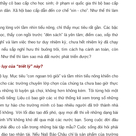
 thầy cô bao cấp cho học sinh; ở phạm vi quốc gia thì bộ bao cấp
 dân. Xã hội bao cấp dẫn đến cơ chế “xin - cho”. Như thế thì làm
ng lòng với tầm nhìn tiểu nông, chỉ thấy mục tiêu rất gần. Các bậc
ọc, thấy con ngồi trước “đèn sách” là yên tâm; điểm cao, xếp thứ
ghĩ và làm việc theo tư duy nhiệm kỳ, chưa hết nhiệm kỳ đã chạy
 nếu sắp nghỉ hưu thì buông trôi, tìm cách hạ cánh an toàn, còn
. Như thế thì làm sao mà đất nước phát triển được?
lụy của “triết lý” này?
hệ lụy. Mục tiêu “con ngoan trò giỏi” và tầm nhìn tiểu nông khiến cho
n cho các trường chuyên lớp chọn của chúng ta chưa bao giờ thực
là những lò luyện gà chọi, không hơn không kém. Tôi từng hỏi một
ổi tiếng: Liệu có bao giờ các vị thử thống kê xem trong số những
niềm tự hào cho trường mình có bao nhiêu người đã trở thành nhà
ố không. Với lối đào tạo đối phó, quy mọi đề thi về những dạng bài
 sinh VN không khó để qua mặt các nước bạn. Song cuộc đời đâu
 phải đều có sẵn trong những bài tập mẫu? Cuộc sống đòi hỏi phải
g đào tạo nhân tài. Nếu Ngô Bảo Châu chỉ là sản phẩm của trường