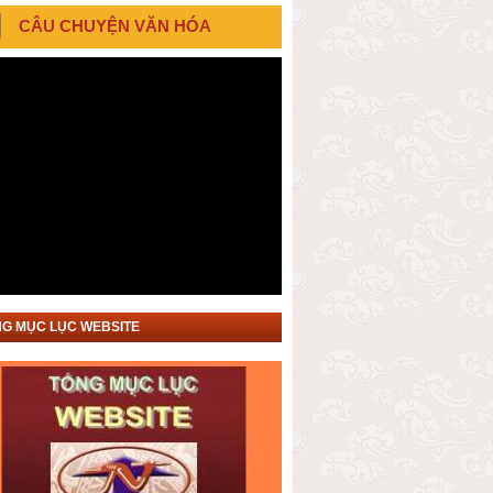
CÂU CHUYỆN VĂN HÓA
G MỤC LỤC WEBSITE