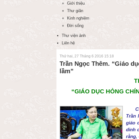
Giới thiệu
Thư giãn
Kinh nghiệm
Đời sống
Thư viện ảnh
Liên hệ
Thứ hai, 27 Tháng 6 2016 15:18
Trần Ngọc Thêm. “Giáo dục
lầm”
T
“GIÁO DỤC HỎNG CHÍ
C
Trần 
giáo 
dinh 
rằng,