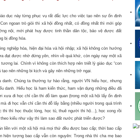
 giáo dục này từng phục vụ rất đắc lực cho việc tạo nên sự ổn định
Con ngoan trò giỏi thì xã hội đồng nhất, có đồng nhất thì mới góp
ớng nội, mới phát huy được tinh thần dân tộc, bảo vệ được đất
g bị đồng hóa.
ông nghiệp hóa, hiện đại hóa và hội nhập; xã hội không còn hướng
xưa đạt được nhờ đứng yên, nhìn về quá khứ, còn ngày nay một xã
về tương lai. Chính vì không còn thích hợp nên triết lý giáo dục “con
đã tạo nên những bi kịch và gây nên những trở ngại.
ếu danh. Chúng ta thường tự hào rằng, người VN hiếu học, nhưng
iếu danh. Hiếu học là ham kiến thức, ham vận dụng những điều đã
 xưa đi học chỉ cần thi đỗ làm quan (trong một xã hội lấy ổn định
mà đi học vẫn chỉ cần thi đỗ lấy bằng (nhiều người trong quá trình
 thi thì học thuộc lòng, học tủ, thuê người thi hộ…), học xong rồi
” theo kiểu như vậy thì làm sao đất nước phát triển được?
ắn liền với một xã hội mà mọi thứ đều được bao cấp; thời bao cấp
n hiện tượng bao cấp vẫn còn nguyên: Trong nhà thì cha mẹ bao