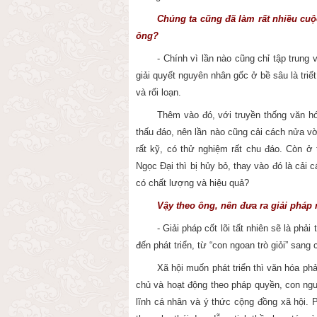
Chúng ta cũng đã làm rất nhiều cuộ
ông?
- Chính vì lần nào cũng chỉ tập trung
giải quyết nguyên nhân gốc ở bề sâu là triế
và rối loạn.
Thêm vào đó, với truyền thống văn hó
thấu đáo, nên lần nào cũng cải cách nửa vờ
rất kỹ, có thử nghiệm rất chu đáo. Còn ở 
Ngọc Đại thì bị hủy bỏ, thay vào đó là cải 
có chất lượng và hiệu quả?
Vậy theo ông, nên đưa ra giải pháp 
- Giải pháp cốt lõi tất nhiên sẽ là ph
đến phát triển, từ “con ngoan trò giỏi” sang
Xã hội muốn phát triển thì văn hóa phả
chủ và hoạt động theo pháp quyền, con ngư
lĩnh cá nhân và ý thức cộng đồng xã hội. P