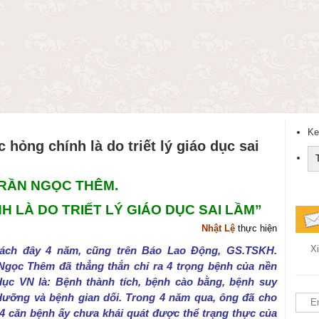
Ke
 hỏng chính là do triết lý giáo dục sai
RẦN NGỌC THÊM.
NH LÀ DO TRIẾT LÝ GIÁO DỤC SAI LẦM”
Nhật Lệ
thực hiện
Xi
ách đây 4 năm, cũng trên Báo Lao Động, GS.TSKH.
Ngọc Thêm đã thẳng thắn chỉ ra 4 trọng bệnh của nền
dục VN là: Bệnh thành tích, bệnh cào bằng, bệnh suy
dưỡng và bệnh gian dối. Trong 4 năm qua, ông đã cho
 4 căn bệnh ấy chưa khái quát được thể trạng thực của