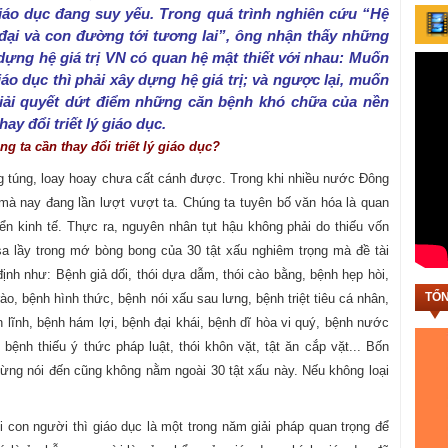
iáo dục đang suy yếu. Trong quá trình nghiên cứu “Hệ
n đại và con đường tới tương lai”, ông nhận thấy những
dựng hệ giá trị VN có quan hệ mật thiết với nhau: Muốn
áo dục thì phải xây dựng hệ giá trị; và ngược lại, muốn
 giải quyết dứt điểm những căn bệnh khó chữa của nền
ay đổi triết lý giáo dục.
g ta cần thay đổi triết lý giáo dục?
ng túng, loay hoay chưa cất cánh được. Trong khi nhiều nước Đông
mà nay đang lần lượt vượt ta. Chúng ta tuyên bố văn hóa là quan
iển kinh tế. Thực ra, nguyên nhân tụt hậu không phải do thiếu vốn
 lầy trong mớ bòng bong của 30 tật xấu nghiêm trọng mà đề tài
định như: Bệnh giả dối, thói dựa dẫm, thói cào bằng, bệnh hẹp hòi,
TỔN
ào, bệnh hình thức, bệnh nói xấu sau lưng, bệnh triệt tiêu cá nhân,
n lĩnh, bệnh hám lợi, bệnh đại khái, bệnh dĩ hòa vi quý, bệnh nước
 bệnh thiếu ý thức pháp luật, thói khôn vặt, tật ăn cắp vặt... Bốn
từng nói đến cũng không nằm ngoài 30 tật xấu này. Nếu không loại
ổi con người thì giáo dục là một trong năm giải pháp quan trọng để