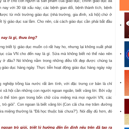
ý là ở chỗ con người là sản phẩm của giáo dục; chính giáo dục đã
 nay với 30 tật xấu này; các bệnh gian dối, bệnh thành tích, bệnh
 được từ môi trường giáo dục (nhà trường, gia đình, xã hội) chứ ở
t lý giáo dục sai lầm. Cho nên, cải cách giáo dục cần phải bắt đầu
 nay là gì, thưa ông?
 triết lý giáo dục muốn có rất hay ho, nhưng lại không xuất phát
o dục của VN cho đến nay là gì. Sửa mà không biết nó thế nào nên
 ấy ở đâu? Nó không nằm trong những điều tốt đẹp được chúng ta
g giáo dục hàng ngày. Thực tiễn hoạt động giáo dục hàng ngày này
g nghiệp trồng lúa nước rất âm tính, với đặc trưng cơ bản là chỉ
ì xã hội cần những con người ngoan ngoãn, biết vâng lời. Bởi vậy
N có thể tóm gọn trong bốn chữ cửa miệng mà mọi người VN, các
trò giỏi”. Con ngoan là biết vâng lời (Con cãi cha mẹ trăm đường
 cửa miệng thường là “Đã học thuộc bài chưa?”). Nói đầy đủ hơn, đó
 ngoan trò giỏi, triết lý hướng đến ổn định nêu trên đã tạo ra