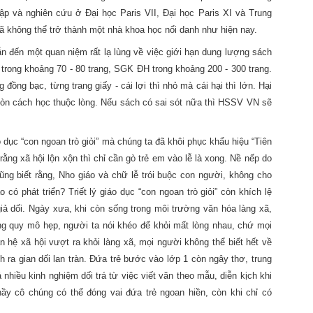
 và nghiên cứu ở Đại học Paris VII, Đại học Paris XI và Trung
không thể trở thành một nhà khoa học nổi danh như hiện nay.
 dẫn đến một quan niệm rất lạ lùng về việc giới hạn dung lượng sách
trong khoảng 70 - 80 trang, SGK ĐH trong khoảng 200 - 300 trang.
đồng bạc, từng trang giấy - cái lợi thì nhỏ mà cái hại thì lớn. Hại
 còn cách học thuộc lòng. Nếu sách có sai sót nữa thì HSSV VN sẽ
o dục “con ngoan trò giỏi” mà chúng ta đã khôi phục khẩu hiệu “Tiên
ằng xã hội lộn xộn thì chỉ cần gò trẻ em vào lễ là xong. Nề nếp do
cũng biết rằng, Nho giáo và chữ lễ trói buộc con người, không cho
 có phát triển? Triết lý giáo dục “con ngoan trò giỏi” còn khích lệ
giả dối. Ngày xưa, khi còn sống trong môi trường văn hóa làng xã,
ong quy mô hẹp, người ta nói khéo để khỏi mất lòng nhau, chứ mọi
 hệ xã hội vượt ra khỏi làng xã, mọi người không thể biết hết về
 ra gian dối lan tràn. Đứa trẻ bước vào lớp 1 còn ngây thơ, trung
nhiều kinh nghiệm dối trá từ việc viết văn theo mẫu, diễn kịch khi
ầy cô chúng có thể đóng vai đứa trẻ ngoan hiền, còn khi chỉ có