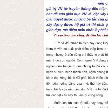
nền g
giá trị VN từ truyền thống đến hiệ
nan đề của giáo dục VN và việc xây 
giải quyết được những bế tắc của gi
xây dựng được hệ giá trị thì phải
giáo dục, mà điểm mấu chốt là phải th
Vì sao ông cho rằng, đã đến lúc chún
- Bởi vì đất nước ta hiện nay đang lú
Nam Á vốn có xuất phát điểm thấp hơn ta 
trọng nhưng ở đâu cũng chỉ thấy lo phát tr
mà là do con người. Con người VN đang sa
nghiên cứu hệ giá trị của chúng tôi đã xác 
bệnh sĩ diện, bệnh thành tích, bệnh phong tr
bệnh thụ động, bệnh đối phó, bệnh thiếu bả
đôi, bệnh sống bằng quan hệ, thói tùy tiện,
trọng bệnh của nền giáo dục VN mà tôi đã 
trừ các tật xấu này thì làm gì cũng hỏng.
Muốn loại trừ các tật xấu này, thay đ