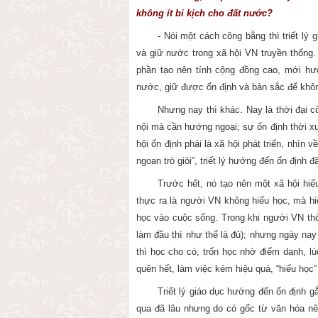
không ít bi kịch cho đất nước?
- Nói một cách công bằng thì triết lý
và giữ nước trong xã hội VN truyền thống. 
phần tạo nên tính cộng đồng cao, mới hư
nước, giữ được ổn định và bản sắc để khôn
Nhưng nay thì khác. Nay là thời đại c
nội mà cần hướng ngoại; sự ổn định thời 
hội ổn định phải là xã hội phát triển, nhìn 
ngoan trò giỏi”, triết lý hướng đến ổn định 
Trước hết, nó tạo nên một xã hội hi
thực ra là người VN không hiếu học, mà h
học vào cuộc sống. Trong khi người VN thời
làm đầu thì như thế là đủ); nhưng ngày nay 
thì học cho có, trốn học nhờ điểm danh, lúc
quên hết, làm việc kém hiệu quả, “hiếu học
Triết lý giáo dục hướng đến ổn định g
qua đã lâu nhưng do có gốc từ văn hóa nê