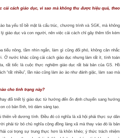
c cải cách giáo dục, vì sao mà không thu được hiệu quả, theo
 vào ba yếu tố bề mặt là cấu trúc, chương trình và SGK, mà không
t lý giáo dục và con người, nên việc cải cách chỉ gây thêm tốn kém
a tiểu nông, tầm nhìn ngắn, làm gì cũng đối phó, không cân nhắc
i. Ở nước khác cũng cải cách giáo dục nhưng làm rất ít, tính toán
ta, rất tiếc là cuộc thực nghiệm giáo dục rất bài bản của GS. Hồ
cách “rất nhiều”, lần nào cũng làm ào ào như đánh giặc, làm sao mà
nào cho tình trạng này?
ải thay đổi triết lý giáo dục từ hướng đến ổn định chuyển sang hướng
 con có bản lĩnh, trò dám sáng tạo.
i thiên về dương tính. Điều đó có nghĩa là xã hội phải thực sự dân
ời phải từ bỏ chủ nghĩa cộng đồng làng xã mà thay vào đó là bản
hải coi trọng sự trung thực hơn là khôn khéo; ý thức trách nhiệm