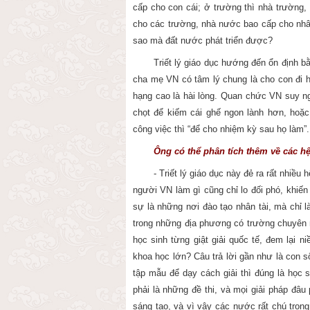
cấp cho con cái; ở trường thì nhà trường,
cho các trường, nhà nước bao cấp cho nhân
sao mà đất nước phát triển được?
Triết lý giáo dục hướng đến ổn định bằ
cha mẹ VN có tâm lý chung là cho con đi h
hạng cao là hài lòng. Quan chức VN suy n
chọt để kiếm cái ghế ngon lành hơn, hoặc
công việc thì “để cho nhiệm kỳ sau họ làm”
Ông có thể phân tích thêm về các hệ 
- Triết lý giáo dục này đẻ ra rất nhiều 
người VN làm gì cũng chỉ lo đối phó, khiế
sự là những nơi đào tạo nhân tài, mà chỉ 
trong những địa phương có trường chuyên n
học sinh từng giật giải quốc tế, đem lại 
khoa học lớn? Câu trả lời gần như là con s
tập mẫu để dạy cách giải thì đúng là học
phải là những đề thi, và mọi giải pháp đâu
sáng tạo, và vì vậy các nước rất chú trọn