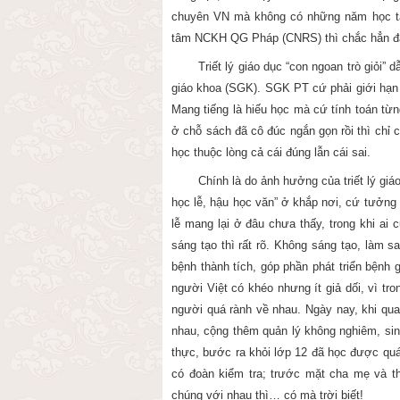
chuyên VN mà không có những năm học tập
tâm NCKH QG Pháp (CNRS) thì chắc hẳn đã 
Triết lý giáo dục “con ngoan trò giỏi”
giáo khoa (SGK). SGK PT cứ phải giới hạn 
Mang tiếng là hiếu học mà cứ tính toán từng 
ở chỗ sách đã cô đúc ngắn gọn rồi thì chỉ
học thuộc lòng cả cái đúng lẫn cái sai.
Chính là do ảnh hưởng của triết lý giá
học lễ, hậu học văn” ở khắp nơi, cứ tưởng r
lễ mang lại ở đâu chưa thấy, trong khi ai 
sáng tạo thì rất rõ. Không sáng tạo, làm sao
bệnh thành tích, góp phần phát triển bệnh 
người Việt có khéo nhưng ít giả dối, vì tr
người quá rành về nhau. Ngày nay, khi quan
nhau, cộng thêm quản lý không nghiêm, sinh
thực, bước ra khỏi lớp 12 đã học được quá 
có đoàn kiểm tra; trước mặt cha mẹ và th
chúng với nhau thì… có mà trời biết!